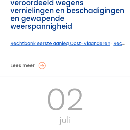
veroordeeld wegens
vernielingen en beschadigingen
en gewapende
weerspannigheid
Rechtbank eerste aanleg Oost-Vlaanderen
·
Rechtbank eerste aanleg Oost-Vlaanderen - afdeling Dendermonde
Lees meer
02
juli