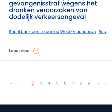
gevangenisstraf wegens het
dronken veroorzaken van
dodelijk verkeersongeval
Rechtbank eerste aanleg West-Vlaanderen
·
Rechtbank eerste aanleg West-Vlaanderen - afdeling Brugge
Lees meer
Paginering
Huidige pagina
…
2
Eerste pagina
Vorige pagina
Page
Page
Page
Page
Page
Page
Page
Page
Volgend
Laat
«
‹
1
3
4
5
6
7
8
9
›
»