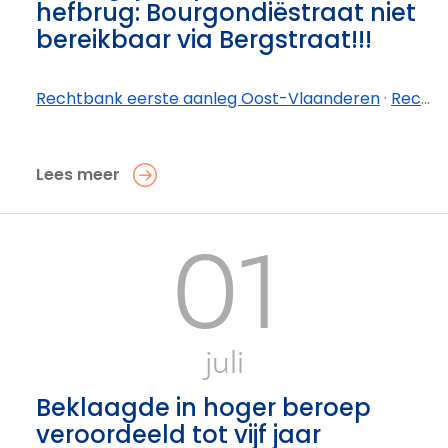
hefbrug: Bourgondiëstraat niet
bereikbaar via Bergstraat!!!
Rechtbank eerste aanleg Oost-Vlaanderen
·
Rechtbank eerste aanleg Oost-Vlaanderen - afdeling Oudenaarde
Lees meer
01
juli
Beklaagde in hoger beroep
veroordeeld tot vijf jaar