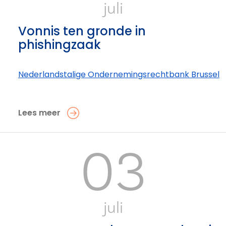
juli
Vonnis ten gronde in
phishingzaak
Nederlandstalige Ondernemings­rechtbank Brussel
Lees meer
03
juli