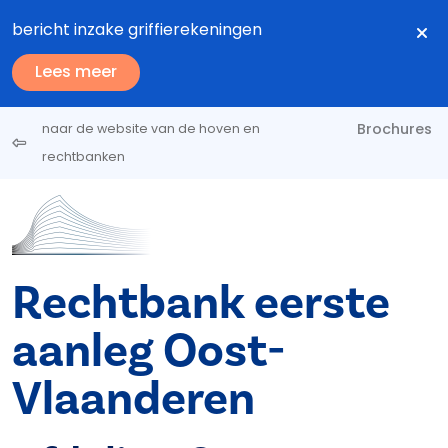
Overslaan en naar de inhoud gaan
bericht inzake griffierekeningen
Lees meer
Brochures
naar de website van de hoven en
rechtbanken
Rechtbank eerste
aanleg Oost-
Vlaanderen