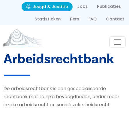
Second navigation
Overslaan en naar de inhoud gaan
Jobs
Publicaties
Jeugd & Justitie
Statistieken
Pers
FAQ
Contact
Arbeids­rechtbank
De arbeidsrechtbank is een gespecialiseerde
rechtbank met talrijke bevoegdheden, onder meer
inzake arbeidsrecht en socialezekerheidsrecht.