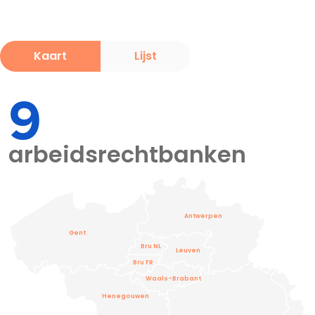
Kaart
Lijst
9
arbeidsrechtbanken
Antwerpen
Gent
Bru NL
Leuven
Bru FR
Waals-Brabant
Henegouwen