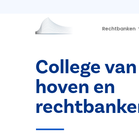
Second navigation
Overslaan en naar de inhoud gaan
Rechtbanken
College van
hoven en
rechtbanke