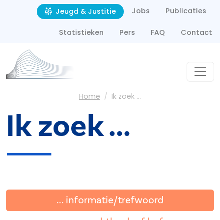
Second navigation
Overslaan en naar de inhoud gaan
Jobs
Publicaties
Jeugd & Justitie
Statistieken
Pers
FAQ
Contact
Kruimelpad
Home
Ik zoek ...
Ik zoek ...
... informatie/trefwoord