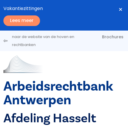
Overslaan en naar de inhoud gaan
Vakantiezittingen
Lees meer
Brochures
naar de website van de hoven en
rechtbanken
Arbeidsrechtbank
Antwerpen
Afdeling Hasselt