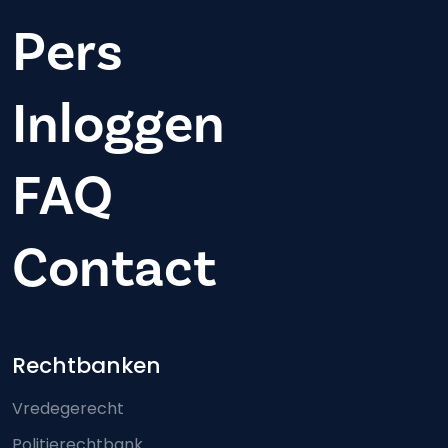
Pers
Inloggen
FAQ
Contact
Footer-menu
Rechtbanken
Vredegerecht
Politierechtbank