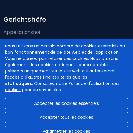
Gerichtshöfe
Appellationshof
Arbeitsgerichtshof
Nous utilisons un certain nombre de cookies essentiels au
bon fonctionnement de ce site web et de l’application.
Assisenhof
Vous ne pouvez pas refuser ces cookies. Nous utilisons
Kassationshof
également des cookies optionnels, paramétrables,
présents uniquement sur le site web qui autoriseront
l'accès à d'autres finalités telles que les
statistiques
. Consultez notre
Politique d'utilisation des
cookies
pour en savoir plus.
Accepter les cookies essentiels
© Gerichtshöfe und Gerichte in Belgien
2026
Haftungsausschluss
Privatsphäre
Cookie Politik
Accepter tous les cookies
Zugänglichkeitserklärung
Paramétrer les cookies