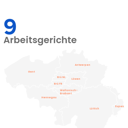
9
Arbeitsgerichte
Antwerpen
Gent
Brü NL
Löwen
Brü FR
Wallonisch-
Brabant
Hennegau
Eupen
Lüttich