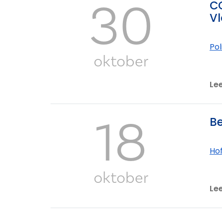
30
CO
Vl
Po
oktober
Le
18
Be
Ho
oktober
Le