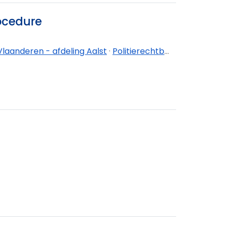
rocedure
laanderen - afdeling Aalst
·
Politierechtbank Oost-Vlaanderen - afdeling Dendermonde