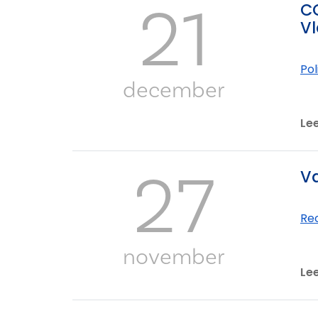
21
CO
Vl
Po
december
Le
27
Va
Re
november
Le