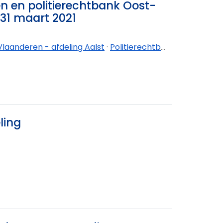
n en politierechtbank Oost-
31 maart 2021
laanderen - afdeling Aalst
·
Politierechtbank Oost-Vlaanderen - afdeling Dendermonde
ling