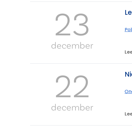
23
Le
Po
december
Le
22
Ni
On
december
Le