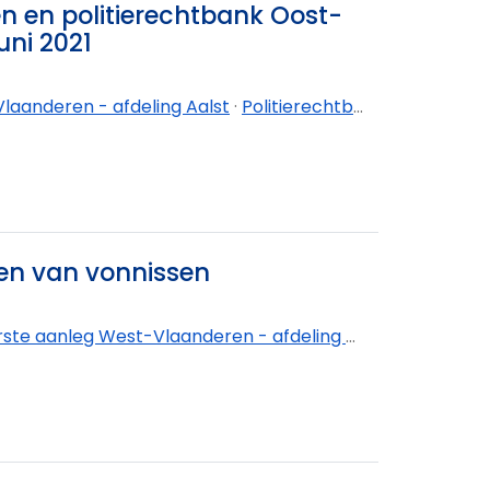
n en politierechtbank Oost-
uni 2021
laanderen - afdeling Aalst
·
Politierechtbank Oost-Vlaanderen - afdeling Dendermonde
en van vonnissen
e aanleg West-Vlaanderen - afdeling Brugge
·
Rechtba