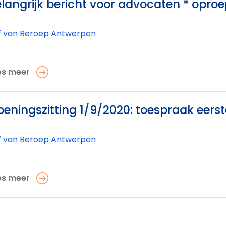
langrijk bericht voor advocaten * opro
f van Beroep Antwerpen
es meer
eningszitting 1/9/2020: toespraak eerst
f van Beroep Antwerpen
es meer