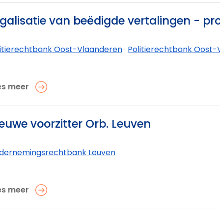
galisatie van beëdigde vertalingen - p
litierechtbank Oost-Vlaanderen
·
Politierechtbank Oost-V
es meer
euwe voorzitter Orb. Leuven
dernemings­rechtbank Leuven
es meer