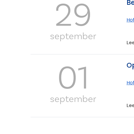
29
Be
Ho
september
Le
01
Op
Ho
september
Le