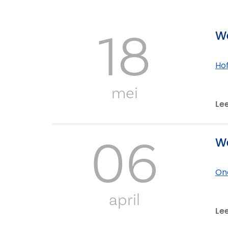
18
We
Ho
mei
Le
06
We
On
april
Le