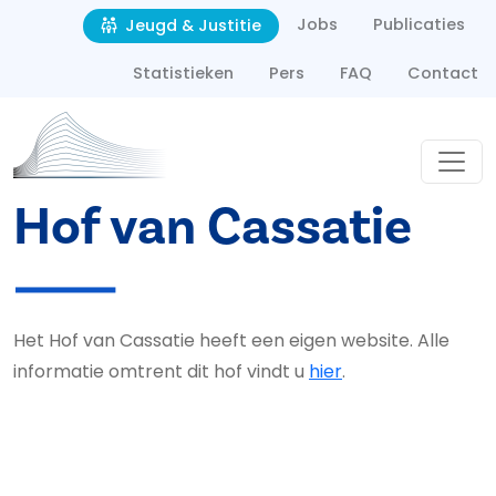
Second navigation
Overslaan en naar de inhoud gaan
Jobs
Publicaties
Jeugd & Justitie
Statistieken
Pers
FAQ
Contact
Hof van Cassatie
Het Hof van Cassatie heeft een eigen website. Alle
informatie omtrent dit hof vindt u
hier
.