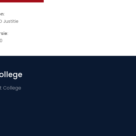
on
:
 Justitie
rsie
:
10
ollege
t College