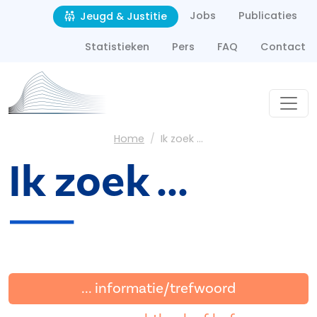
Second navigation
Overslaan en naar de inhoud gaan
Jobs
Publicaties
Jeugd & Justitie
Statistieken
Pers
FAQ
Contact
Kruimelpad
Home
Ik zoek ...
Ik zoek ...
... informatie/trefwoord