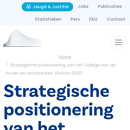
Second navigation
Overslaan en naar de inhoud gaan
Jobs
Publicaties
Jeugd & Justitie
Statistieken
Pers
FAQ
Contact
Kruimelpad
Home
Strategische positionering van het College van de
hoven en rechtbanken ‘Horizon 2030’
Strategische
positionering
van het