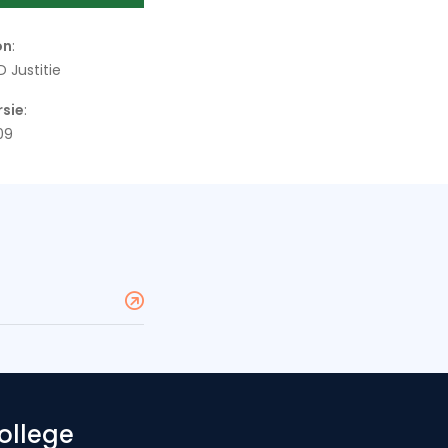
on
:
 Justitie
rsie
:
09
ollege