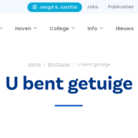
Jobs
Publicaties
Jeugd & Justitie
Hoven
College
Info
Nieuws
Home
Brochures
U bent getuige
U bent getuige