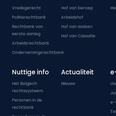
Vredegerecht
Hof van beroep
He
Politierechtbank
Arbeidshof
Rechtbank van
Hof van assisen
eerste aanleg
Hof van Cassatie
Arbeidsrechtbank
Ondernemingsrechtbank
Nuttige info
Actualiteit
e
Het Belgisch
Nieuws
Uw
rechtssysteem
Ju
Personen in de
e-
rechtbank
Ter