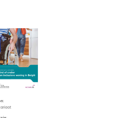
on
:
ariaat
rsie
: