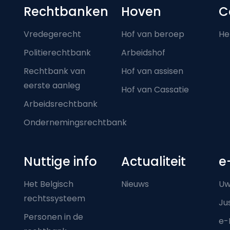
Footer-menu
Rechtbanken
Hoven
C
Vredegerecht
Hof van beroep
He
Politierechtbank
Arbeidshof
Rechtbank van
Hof van assisen
eerste aanleg
Hof van Cassatie
Arbeidsrechtbank
Ondernemingsrechtbank
Nuttige info
Actualiteit
e
Het Belgisch
Nieuws
Uw
rechtssysteem
Ju
Personen in de
e-