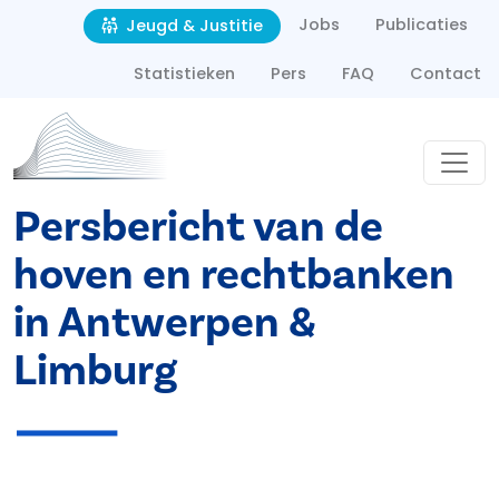
Second navigation
Overslaan en naar de inhoud gaan
Jobs
Publicaties
Jeugd & Justitie
Statistieken
Pers
FAQ
Contact
Persbericht van de
hoven en rechtbanken
in Antwerpen &
Limburg