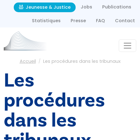
Second navigation
Aller au contenu principal
Jobs
Publications
Jeunesse & Justice
Statistiques
Presse
FAQ
Contact
Fil d'Ariane
Accueil
Les procédures dans les tribunaux
Les
procédures
dans les