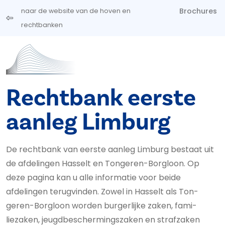
Overslaan en naar de inhoud gaan
Brochures
naar de website van de hoven en
rechtbanken
Rechtbank eerste
aanleg Limburg
De rechtbank van eerste aanleg Limburg bestaat uit
de afdelingen Hasselt en Tongeren-Borgloon. Op
deze pagina kan u alle informatie voor beide
afdelingen terugvinden. Zowel in Hasselt als Ton­
geren-Borgloon worden burgerlijke zaken, fa­mi­
liezaken, jeugd­be­scher­mings­za­ken en straf­zaken