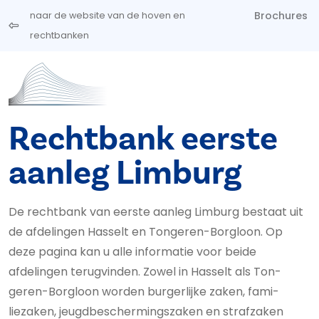
Overslaan en naar de inhoud gaan
Brochures
naar de website van de hoven en
rechtbanken
Rechtbank eerste
aanleg Limburg
De rechtbank van eerste aanleg Limburg bestaat uit
de afdelingen Hasselt en Tongeren-Borgloon. Op
deze pagina kan u alle informatie voor beide
afdelingen terugvinden. Zowel in Hasselt als Ton­
geren-Borgloon worden burgerlijke zaken, fa­mi­
liezaken, jeugd­be­scher­mings­za­ken en straf­zaken