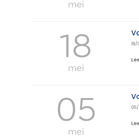
mei
18
Va
18/
Le
mei
05
Vo
05/
Le
mei