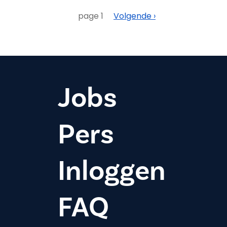
Paginering
Volgende
page 1
Volgende ›
Jobs
Pers
Inloggen
FAQ