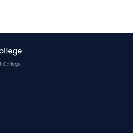
ollege
t College