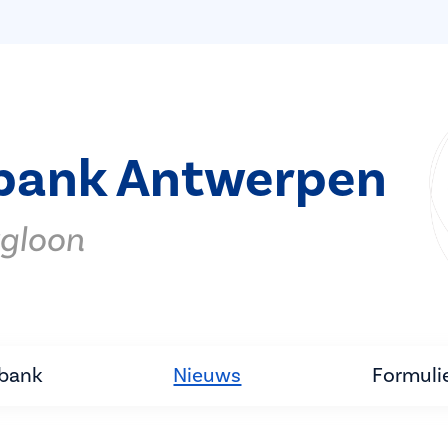
bank Antwerpen
rgloon
tbank
Nieuws
Formuli