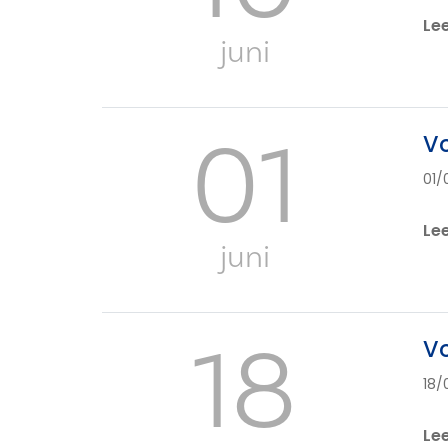
Le
juni
01
V
01/
Le
juni
18
Vo
18/
Le