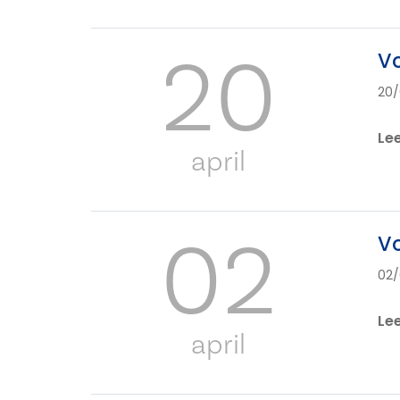
20
Vo
20
Le
april
02
Vo
02
Le
april