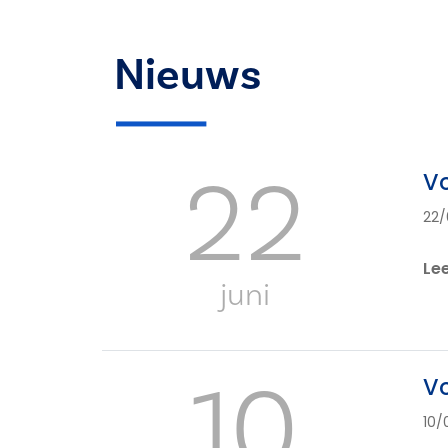
Nieuws
22
Vo
22/
Le
juni
10
Vo
10/