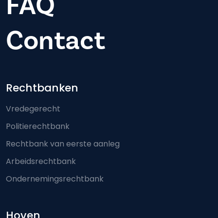
FAQ
Contact
Footer-menu
Rechtbanken
Vredegerecht
Politierechtbank
Rechtbank van eerste aanleg
Arbeidsrechtbank
Ondernemingsrechtbank
Hoven