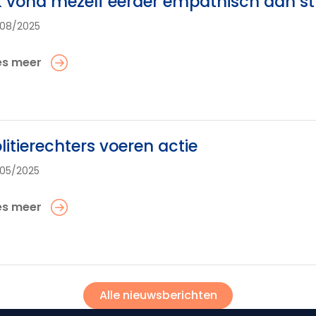
k vond mezelf eerder empathisch dan st
08/2025
es meer
litierechters voeren actie
05/2025
es meer
Alle nieuwsberichten