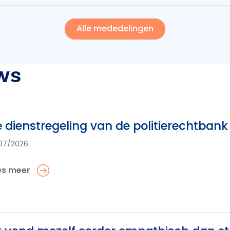
Alle mededelingen
ws
 dienstregeling van de politierechtba
07/2026
es meer