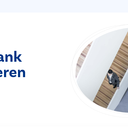
ank
eren