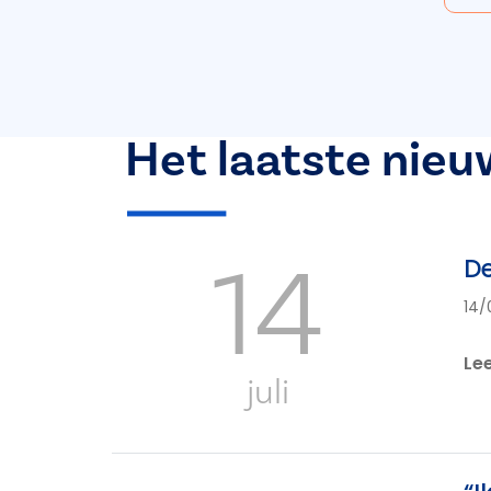
Het laatste nieu
14
De
14/
Le
juli