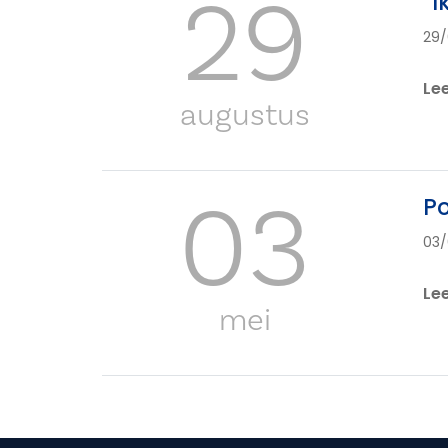
29
“I
29/
Le
augustus
03
Po
03/
Le
mei