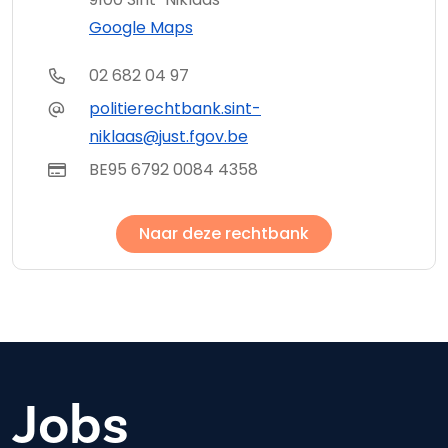
Google Maps
02 682 04 97
politierechtbank.sint-
niklaas@just.fgov.be
BE95 6792 0084 4358
Naar deze rechtbank
Jobs