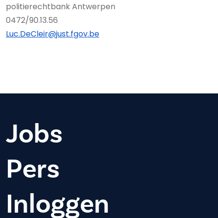
politierechtbank Antwerpen
0472/90.13.56
Luc.DeCleir@just.fgov.be
Jobs
Pers
Inloggen