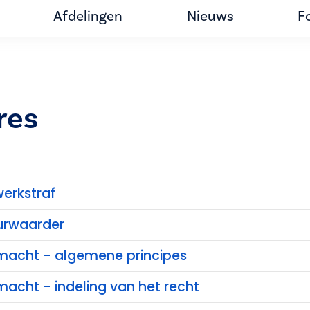
Afdelingen
Nieuws
F
res
erkstraf
urwaarder
e macht - algemene principes
 macht - indeling van het recht