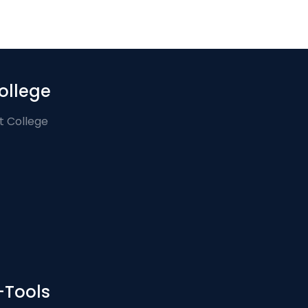
ollege
t College
-Tools