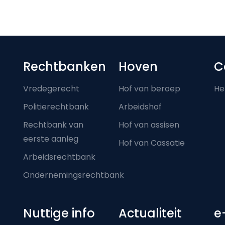
Footer-menu
Rechtbanken
Hoven
C
Vredegerecht
Hof van beroep
He
Politierechtbank
Arbeidshof
Rechtbank van
Hof van assisen
eerste aanleg
Hof van Cassatie
Arbeidsrechtbank
Ondernemingsrechtbank
Nuttige info
Actualiteit
e