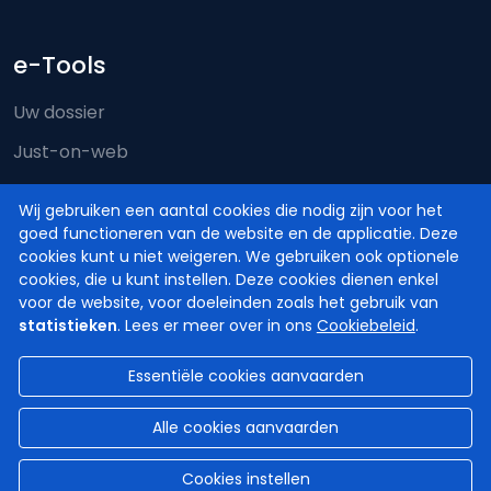
e-Tools
Uw dossier
Just-on-web
e-Deposit
Wij gebruiken een aantal cookies die nodig zijn voor het
Territoriale bevoegdheid
goed functioneren van de website en de applicatie. Deze
cookies kunt u niet weigeren. We gebruiken ook optionele
cookies, die u kunt instellen. Deze cookies dienen enkel
voor de website, voor doeleinden zoals het gebruik van
statistieken
. Lees er meer over in ons
Cookiebeleid
.
Essentiële cookies aanvaarden
© Hoven en Rechtbanken van België
2026
Disclaimer
Privacy
Cookiebeleid
Alle cookies aanvaarden
Toegankelijkheidsverklaring
Cookies instellen