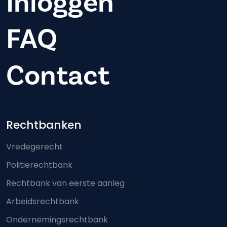
Inloggen
FAQ
Contact
Footer-menu
Rechtbanken
Vredegerecht
Politierechtbank
Rechtbank van eerste aanleg
Arbeidsrechtbank
Ondernemingsrechtbank