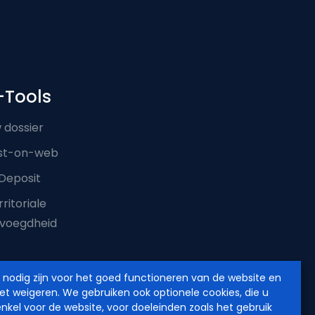
-Tools
 dossier
st-on-web
Deposit
ritoriale
voegdheid
e nodig zijn voor het goed functioneren van de website en
iet weigeren. We gebruiken ook optionele cookies, die u
enkel voor de website, voor doeleinden zoals het gebruik