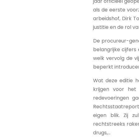
jaar officieel geo
als de eerste voor
arbeidshof, Dirk To
justitie en de rol 
De procureur-gener
belangrijke cijfer
welk vervolg de vi
beperkt introduce
Wat deze editie 
krijgen voor het
redevoeringen ga
Rechtsstaatreport
eigen blik. Zij 
rechtstreeks raken:
drugs,...