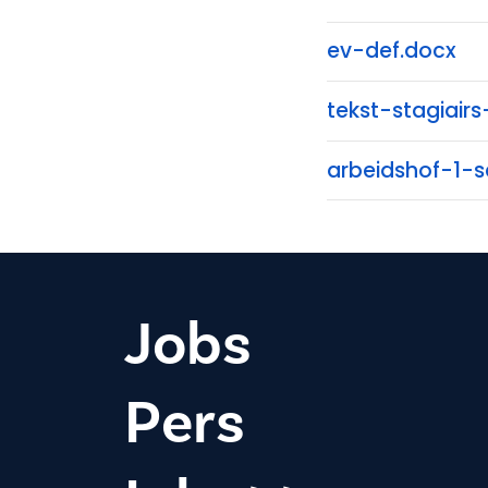
ev-def.docx
tekst-stagiair
arbeidshof-1-
Jobs
Pers