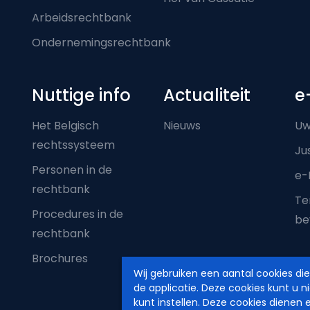
Arbeidsrechtbank
Ondernemingsrechtbank
Nuttige info
Actualiteit
e
Het Belgisch
Nieuws
Uw
rechtssysteem
Ju
Personen in de
e-
rechtbank
Ter
Procedures in de
be
rechtbank
Brochures
Wij gebruiken een aantal cookies di
de applicatie. Deze cookies kunt u n
kunt instellen. Deze cookies dienen 