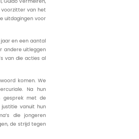
l, Guido Vermeiren,
 voorzitter van het
ote uitdagingen voor
 jaar en een aantal
er andere uitleggen
s van die acties al
t woord komen. We
ercuriale. Na hun
in gesprek met de
ustitie vanuit hun
ma’s die jongeren
gen, de strijd tegen