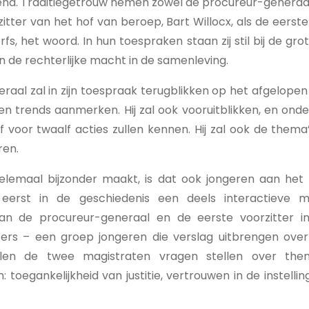
pend. Traditiegetrouw nemen zowel de procureur-generaa
zitter van het hof van beroep, Bart Willocx, als de eerste
rfs, het woord. In hun toespraken staan zij stil bij de gr
van de rechterlijke macht in de samenleving.
aal zal in zijn toespraak terugblikken op het afgelopen
s en trends aanmerken. Hij zal ook vooruitblikken, en ond
jf voor twaalf acties zullen kennen. Hij zal ook de thema’
ren.
helemaal bijzonder maakt, is dat ook jongeren aan he
 eerst in de geschiedenis een deels interactieve m
an de procureur-generaal en de eerste voorzitter 
ers – een groep jongeren die verslag uitbrengen over j
zullen de twee magistraten vragen stellen over the
 toegankelijkheid van justitie, vertrouwen in de instellin