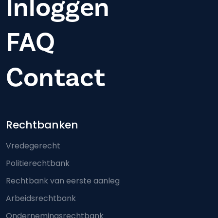
Inloggen
FAQ
Contact
Footer-menu
Rechtbanken
Vredegerecht
Politierechtbank
Rechtbank van eerste aanleg
Arbeidsrechtbank
Ondernemingsrechtbank