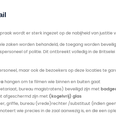
il
praak wordt er sterk ingezet op de nabijheid van justitie 
nele zaken worden behandeld, de toegang worden beveili
personeel of politie. Dit ontbreekt volledig in de Britsele
 personeel, maar ook de bezoekers op deze locaties te gar
ra
hangen om te filmen wie binnen en buiten gaat
etariaat, bureau magistratens) beveiligd zijn met
badge
aat afgeschermd zijn met
(kogelvrij) glas
amer, griffie, bureau (vrede)rechter /substituut (indien g
ie noteert wie precies in de zaal aanwezig is, en die een 