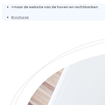
Overslaan
naar de website van de hoven en rechtbanken
en
Brochures
naar
de
inhoud
gaan