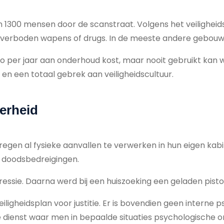
n 1300 mensen door de scanstraat. Volgens het veiligheids
erboden wapens of drugs. In de meeste andere gebouwen
uro per jaar aan onderhoud kost, maar nooit gebruikt kan
 en een totaal gebrek aan veiligheidscultuur.
erheid
gen al fysieke aanvallen te verwerken in hun eigen kabi
 doodsbedreigingen.
ssie. Daarna werd bij een huiszoeking een geladen pist
igheidsplan voor justitie. Er is bovendien geen interne ps
dienst waar men in bepaalde situaties psychologische on