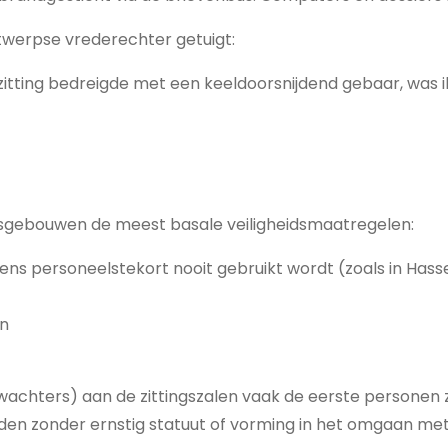
ntwerpse vrederechter getuigt:
ting bedreigde met een keeldoorsnijdend gebaar, was ik er
htsgebouwen de meest basale veiligheidsmaatregelen:
ns personeelstekort nooit gebruikt wordt (zoals in Hasse
en
rwachters) aan de zittingszalen vaak de eerste personen 
en zonder ernstig statuut of vorming in het omgaan met