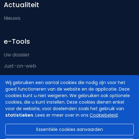
Actualiteit
Nieuws
e-Tools
Uw dossier
Just-on-web
e-Deposit
Wij gebruiken een aantal cookies die nodig zijn voor het
Territoriale bevoegdheid
goed functioneren van de website en de applicatie. Deze
cookies kunt u niet weigeren. We gebruiken ook optionele
cookies, die u kunt instellen. Deze cookies dienen enkel
voor de website, voor doeleinden zoals het gebruik van
statistieken
. Lees er meer over in ons
Cookiebeleid
.
Essentiële cookies aanvaarden
© Hoven en Rechtbanken van België
2026