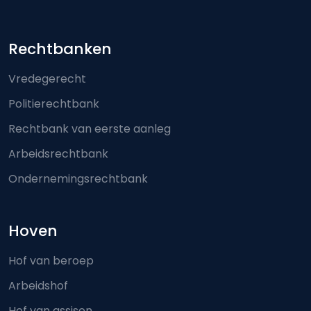
Footer-menu
Rechtbanken
Vredegerecht
Politierechtbank
Rechtbank van eerste aanleg
Arbeidsrechtbank
Ondernemingsrechtbank
Hoven
Hof van beroep
Arbeidshof
Hof van assisen