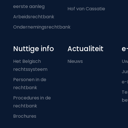
eerste aanleg
Hof van Cassatie
Arbeidsrechtbank
Ondernemingsrechtbank
Nuttige info
Actualiteit
e
Het Belgisch
Nieuws
Uw
rechtssysteem
Ju
Personen in de
e-
rechtbank
Ter
Procedures in de
be
rechtbank
Brochures