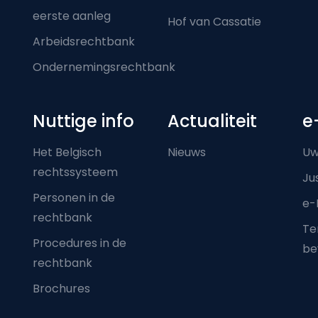
eerste aanleg
Hof van Cassatie
Arbeidsrechtbank
Ondernemingsrechtbank
Nuttige info
Actualiteit
e
Het Belgisch
Nieuws
Uw
rechtssysteem
Ju
Personen in de
e-
rechtbank
Ter
Procedures in de
be
rechtbank
Brochures