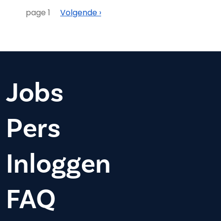
Paginering
Volgende
page 1
Volgende ›
Jobs
Pers
Inloggen
FAQ