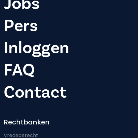
Jobs
Pers
Inloggen
FAQ
Contact
Footer-menu
Rechtbanken
Vredegerecht