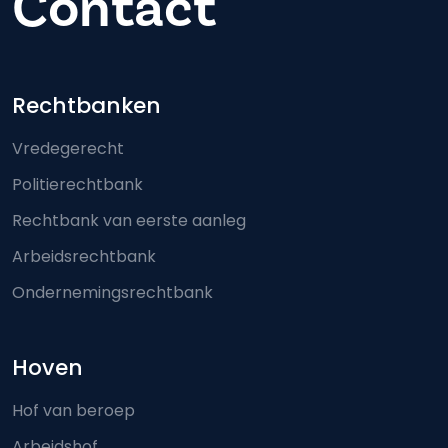
Contact
Footer-menu
Rechtbanken
Vredegerecht
Politierechtbank
Rechtbank van eerste aanleg
Arbeidsrechtbank
Ondernemingsrechtbank
Hoven
Hof van beroep
Arbeidshof