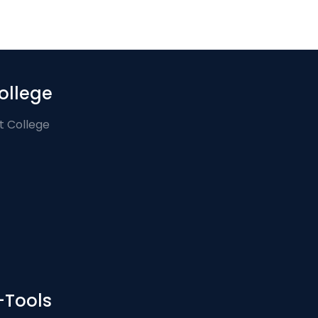
ollege
t College
-Tools