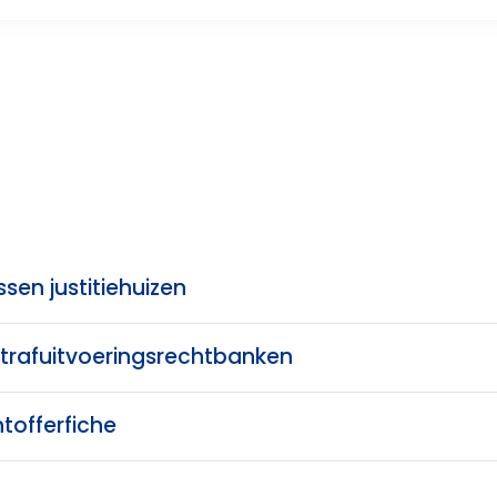
sen justitiehuizen
 strafuitvoeringsrechtbanken
tofferfiche