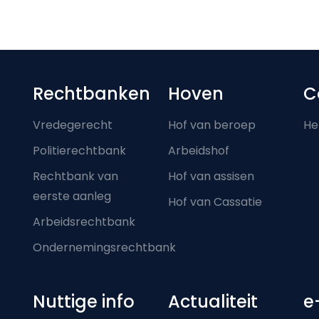
Footer-menu
Rechtbanken
Hoven
C
Vredegerecht
Hof van beroep
He
Politierechtbank
Arbeidshof
Rechtbank van
Hof van assisen
eerste aanleg
Hof van Cassatie
Arbeidsrechtbank
Ondernemingsrechtbank
Nuttige info
Actualiteit
e