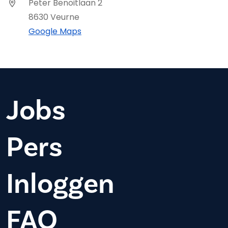
Peter Benoitlaan 2
8630 Veurne
Google Maps
Jobs
Pers
Inloggen
FAQ