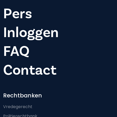
Pers
Inloggen
FAQ
Contact
Footer-menu
Rechtbanken
Vredegerecht
Politierechtbank