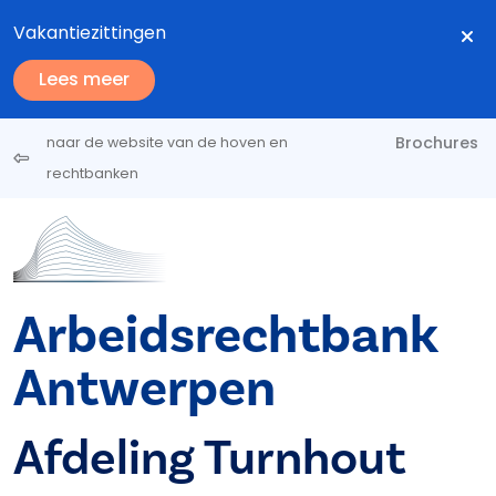
Overslaan en naar de inhoud gaan
Vakantiezittingen
Lees meer
Brochures
naar de website van de hoven en
rechtbanken
Arbeidsrechtbank
Antwerpen
Afdeling Turnhout