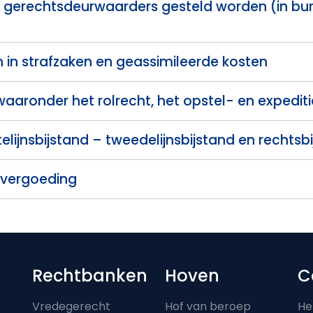
 gerechtsdeurwaarders gesteld worden (in burg
 in strafzaken en geassimileerde kosten
 waaronder het rolrecht, het opstel- en expedit
telijnsbijstand – tweedelijnsbijstand en rechtsb
svergoeding
Footer-menu
Rechtbanken
Hoven
C
Vredegerecht
Hof van beroep
He