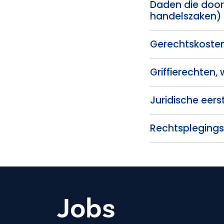
Daden die door
handelszaken)
Gerechtskosten
Griffierechten,
Juridische eers
Rechtspleging
Jobs