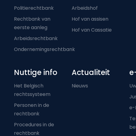
Politierechtbank
Arbeidshof
Rechtbank van
Hof van assisen
eerste aanleg
Hof van Cassatie
Arbeidsrechtbank
Ondernemingsrechtbank
Nuttige info
Actualiteit
e
Het Belgisch
Nieuws
Uw
rechtssysteem
Ju
Personen in de
e-
rechtbank
Ter
Procedures in de
be
rechtbank