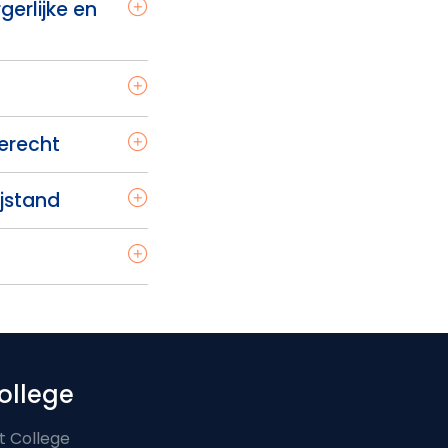
erlijke en
ierecht
ijstand
ollege
t College