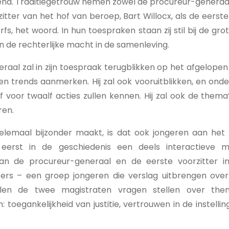
pend. Traditiegetrouw nemen zowel de procureur-generaa
zitter van het hof van beroep, Bart Willocx, als de eerste
rfs, het woord. In hun toespraken staan zij stil bij de gr
van de rechterlijke macht in de samenleving.
aal zal in zijn toespraak terugblikken op het afgelopen
s en trends aanmerken. Hij zal ook vooruitblikken, en ond
jf voor twaalf acties zullen kennen. Hij zal ook de thema’
ren.
helemaal bijzonder maakt, is dat ook jongeren aan he
 eerst in de geschiedenis een deels interactieve m
an de procureur-generaal en de eerste voorzitter 
ers – een groep jongeren die verslag uitbrengen over j
zullen de twee magistraten vragen stellen over the
 toegankelijkheid van justitie, vertrouwen in de instellin