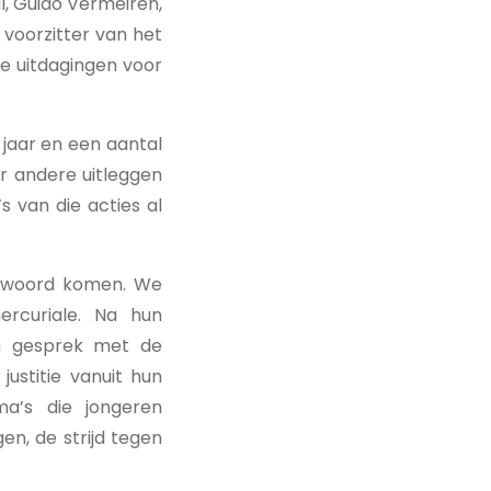
l, Guido Vermeiren,
 voorzitter van het
ote uitdagingen voor
 jaar en een aantal
er andere uitleggen
s van die acties al
t woord komen. We
ercuriale. Na hun
in gesprek met de
ustitie vanuit hun
ma’s die jongeren
gen, de strijd tegen