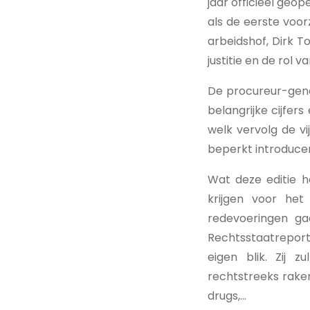
jaar officieel geo
als de eerste voor
arbeidshof, Dirk To
justitie en de rol 
De procureur-gener
belangrijke cijfer
welk vervolg de vi
beperkt introduce
Wat deze editie 
krijgen voor het
redevoeringen ga
Rechtsstaatreport
eigen blik. Zij 
rechtstreeks raken:
drugs,...