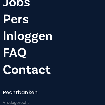
Jobs
Pers
Inloggen
FAQ
Contact
Footer-menu
Rechtbanken
Vredegerecht