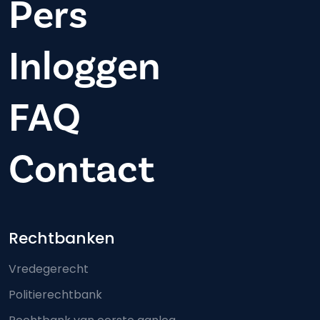
Pers
Inloggen
FAQ
Contact
Footer-menu
Rechtbanken
Vredegerecht
Politierechtbank