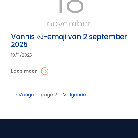
18
november
Vonnis 👍-emoji van 2 september
2025
18/11/2025
Lees meer
Paginering
Vorige
Volgende
‹ Vorige
page 2
Volgende ›