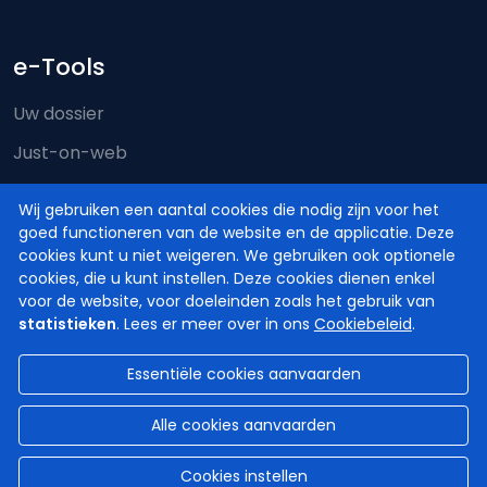
e-Tools
Uw dossier
Just-on-web
e-Deposit
Wij gebruiken een aantal cookies die nodig zijn voor het
Territoriale bevoegdheid
goed functioneren van de website en de applicatie. Deze
cookies kunt u niet weigeren. We gebruiken ook optionele
cookies, die u kunt instellen. Deze cookies dienen enkel
voor de website, voor doeleinden zoals het gebruik van
statistieken
. Lees er meer over in ons
Cookiebeleid
.
Essentiële cookies aanvaarden
© Hoven en Rechtbanken van België
2026
Disclaimer
Privacy
Cookiebeleid
Alle cookies aanvaarden
Toegankelijkheidsverklaring
Cookies instellen