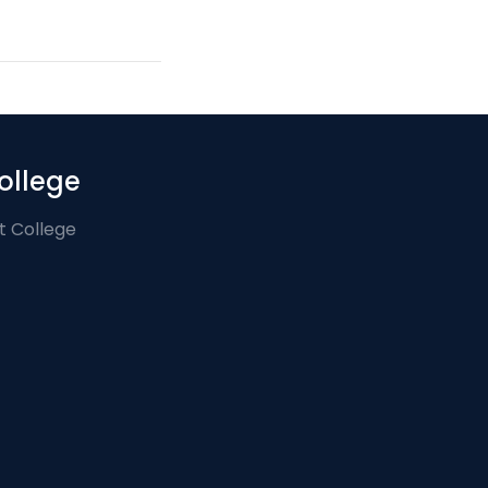
ollege
t College