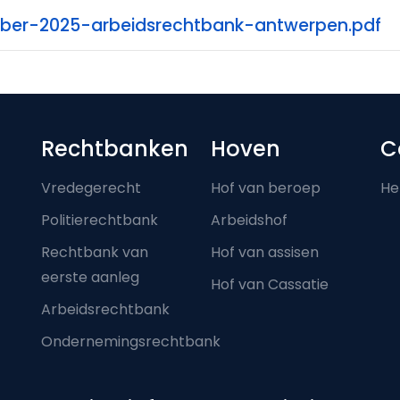
ober-2025-arbeidsrechtbank-antwerpen.pdf
Footer-menu
Rechtbanken
Hoven
C
Vredegerecht
Hof van beroep
He
Politierechtbank
Arbeidshof
Rechtbank van
Hof van assisen
eerste aanleg
Hof van Cassatie
Arbeidsrechtbank
Ondernemingsrechtbank