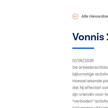
Alle nieuwsbe
Vonnis
01/06/2026
De arbeidsrechtba
bijkomstige activi
Hoewel eisende part
dat hij effectief o
zijn vriendin voor
“verboden” activit
ontvangen uitkeri