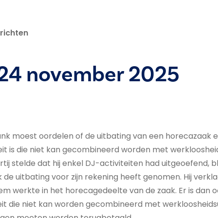
richten
 24 november 2025
nk moest oordelen of de uitbating van een horecazaak 
teit is die niet kan gecombineerd worden met werklooshei
ij stelde dat hij enkel DJ-activiteiten had uitgeoefend, b
ok de uitbating voor zijn rekening heeft genomen. Hij verk
 hem werkte in het horecagedeelte van de zaak. Er is dan 
eit die niet kan worden gecombineerd met werkloosheids
ngen moeten worden terugbetaald.