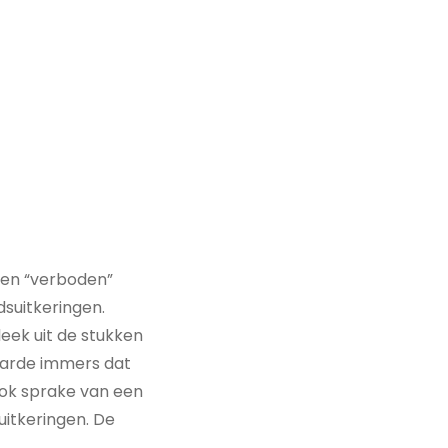
een “verboden”
dsuitkeringen.
leek uit de stukken
laarde immers dat
ook sprake van een
uitkeringen. De