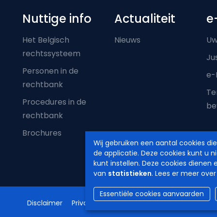
Nuttige info
Actualiteit
e
Het Belgisch
Nieuws
Uw
rechtssysteem
Ju
Personen in de
e-
rechtbank
Ter
Procedures in de
be
rechtbank
Brochures
Wij gebruiken een aantal cookies di
de applicatie. Deze cookies kunt u n
kunt instellen. Deze cookies dienen 
van
statistieken
. Lees er meer over
Essentiële cookies aanvaarden
Disclaimer
Privacy
Cookiebeleid
Toegankelijkheids