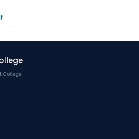
f
ollege
t College