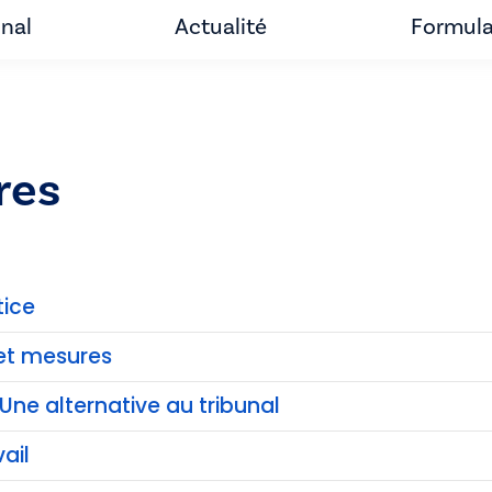
unal
Actualité
Formula
res
tice
et mesures
Une alternative au tribunal
ail