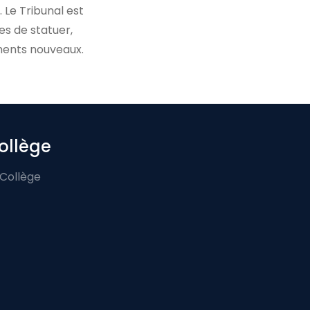
. Le Tribunal est
es de statuer,
ments nouveaux.
ollège
 Collège