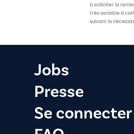
à solliciter la remi
très sensible à ce
suivant la nécessi
Jobs
Presse
Se connecter