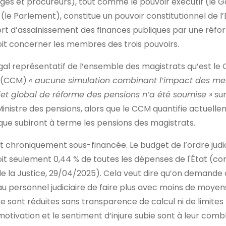
uges et procureurs), tout comme le pouvoir exécutif (le
f (le Parlement), constitue un pouvoir constitutionnel de l’
ffort d’assainissement des finances publiques par une ré
oit concerner les membres des trois pouvoirs.
gal représentatif de l’ensemble des magistrats qu’est le 
e (CCM)
« aucune simulation combinant l’impact des me
ojet global de réforme des pensions n’a été soumise »
sur
Ministre des pensions, alors que le CCM quantifie actuell
ue subiront à terme les pensions des magistrats.
t chroniquement sous-financée. Le budget de l’ordre judici
 soit seulement 0,44 % de toutes les dépenses de l'État (
de la Justice, 29/04/2025). Cela veut dire qu’on demande
u personnel judiciaire de faire plus avec moins de moyens
te sont réduites sans transparence de calcul ni de limite
émotivation et le sentiment d’injure subie sont à leur comb