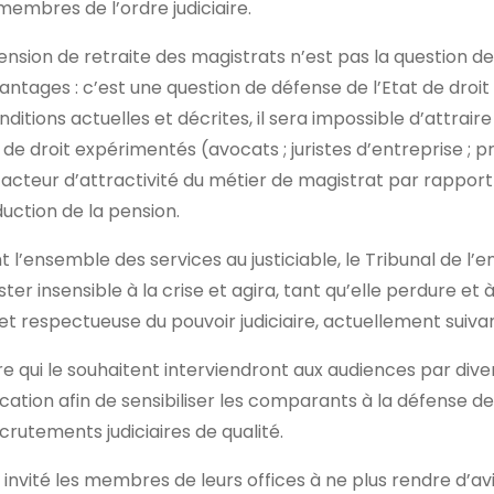
mbres de l’ordre judiciaire.
ension de retraite des magistrats n’est pas la question d
ntages : c’est une question de défense de l’Etat de droit p
onditions actuelles et décrites, il sera impossible d’attrair
de droit expérimentés (avocats ; juristes d’entreprise ; 
r facteur d’attractivité du métier de magistrat par rappor
duction de la pension.
l’ensemble des services au justiciable, le Tribunal de l’e
ter insensible à la crise et agira, tant qu’elle perdure et 
 et respectueuse du pouvoir judiciaire, actuellement suiva
ère qui le souhaitent interviendront aux audiences par div
tion afin de sensibiliser les comparants à la défense de 
crutements judiciaires de qualité.
invité les membres de leurs offices à ne plus rendre d’avis