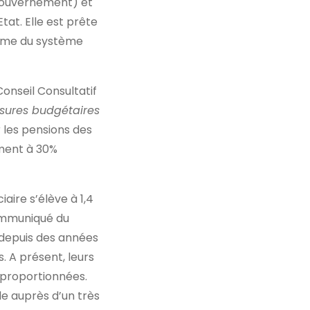
 Gouvernement) et
Etat. Elle est prête
forme du système
Conseil Consultatif
sures budgétaires
 les pensions des
ement à 30%
aire s’élève à 1,4
communiqué du
 depuis des années
. A présent, leurs
s proportionnées.
le auprès d’un très