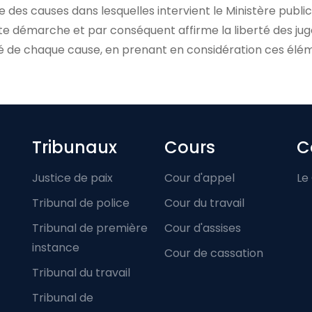
se des causes dans lesquelles intervient le Ministère public
tte démarche et par conséquent affirme la liberté des jug
té de chaque cause, en prenant en considération ces élé
Footer-menu
Tribunaux
Cours
C
Justice de paix
Cour d'appel
Le
Tribunal de police
Cour du travail
Tribunal de première
Cour d'assises
instance
Cour de cassation
Tribunal du travail
Tribunal de