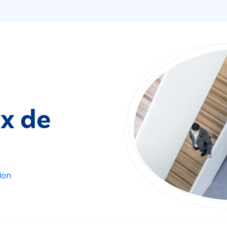
ix de
lon