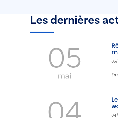
Les dernières ac
05
Ré
me
05/
mai
En 
04
Le
wa
04